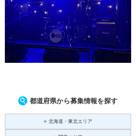
都道府県から募集情報を探す
北海道・東北エリア