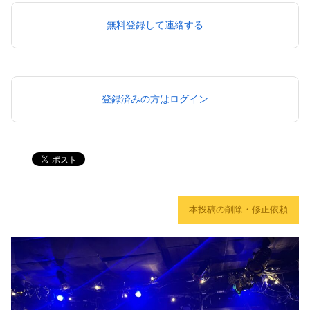
無料登録して連絡する
登録済みの方はログイン
本投稿の削除・修正依頼